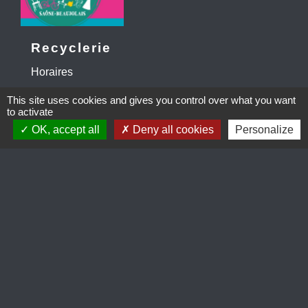
Recyclerie
Horaires
This site uses cookies and gives you control over what you want
to activate
1
-
2
-3
OK, accept all
Deny all cookies
Personalize
Contacts
Mairie de Lancié
115 rue Grolée
69220 Lancié - FRANCE
+33 4 74 69 81 56
Contact par formulaire