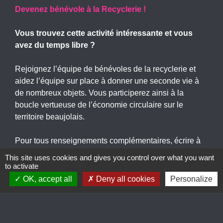
Devenez bénévole à la Recyclerie !
Vous trouvez cette activité intéressante et vous
avez du temps libre ?
Rejoignez l’équipe de bénévoles de la recyclerie et
aidez l’équipe sur place à donner une seconde vie à
de nombreux objets. Vous participerez ainsi à la
boucle vertueuse de l’économie circulaire sur le
territoire beaujolais.
Pour tous renseignements complémentaires, écrire à
contact@abri-recyclerie.fr
This site uses cookies and gives you control over what you want
Et pour les plus connectés, rendez-vous sur la
page
to activate
Facebook de la Recyclerie
OK, accept all
Deny all cookies
Personalize
Recyclerie Saône-Beaujolais
1405 route du Beaujolais 69220 Lancié