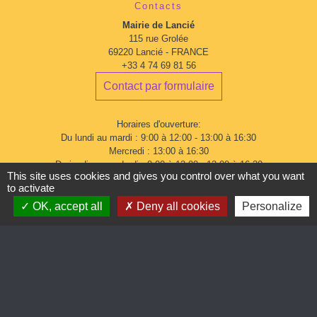
Contacts
Mairie de Lancié
115 rue Grolée
69220 Lancié - FRANCE
+33 4 74 69 81 56
Contact par formulaire
Horaires d'ouverture:
Du lundi au mardi : 9:00 à 12:00 - 13:00 à 16:30
Mercredi : 13:00 à 16:30
Du jeudi au vendredi : 9:00 à 12:00 - 13:00 à 16:30
This site uses cookies and gives you control over what you want
to activate
OK, accept all
Deny all cookies
Personalize
Mentions légales
-
Politique de confidentialité
-
Accessibilité
-
Plan du site
-
Gestion des cookies