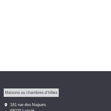
Maisons ou chambres d’hôtes
location_on
181 rue des Nugues
69220 Lancié