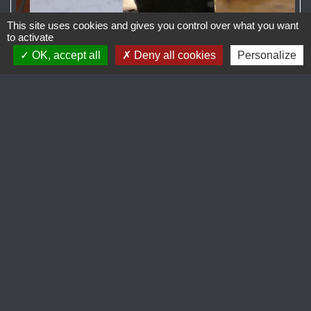
This site uses cookies and gives you control over what you want
to activate
OK, accept all
Deny all cookies
Personalize
Coordonnées du
professionnel
Responsable
Corinne THÉVENET VIAL
Adresse
220 rue des Bonnerues
69220 Lancié
Téléphone(s)
+33 6 87 59 49 57
Adresse email