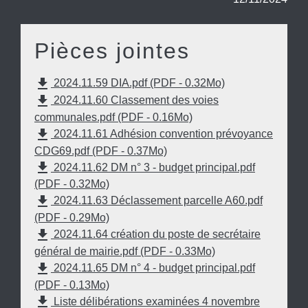
Pièces jointes
file_download
2024.11.59 DIA.pdf (PDF - 0.32Mo)
file_download
2024.11.60 Classement des voies
communales.pdf (PDF - 0.16Mo)
file_download
2024.11.61 Adhésion convention prévoyance
CDG69.pdf (PDF - 0.37Mo)
file_download
2024.11.62 DM n° 3 - budget principal.pdf
(PDF - 0.32Mo)
file_download
2024.11.63 Déclassement parcelle A60.pdf
(PDF - 0.29Mo)
file_download
2024.11.64 création du poste de secrétaire
général de mairie.pdf (PDF - 0.33Mo)
file_download
2024.11.65 DM n° 4 - budget principal.pdf
(PDF - 0.13Mo)
file_download
Liste délibérations examinées 4 novembre