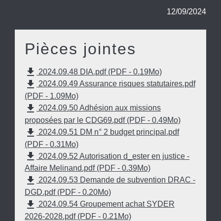
12/09/2024
Pièces jointes
file_download
2024.09.48 DIA.pdf (PDF - 0.19Mo)
file_download
2024.09.49 Assurance risques statutaires.pdf
(PDF - 1.09Mo)
file_download
2024.09.50 Adhésion aux missions
proposées par le CDG69.pdf (PDF - 0.49Mo)
file_download
2024.09.51 DM n° 2 budget principal.pdf
(PDF - 0.31Mo)
file_download
2024.09.52 Autorisation d_ester en justice -
Affaire Melinand.pdf (PDF - 0.39Mo)
file_download
2024.09.53 Demande de subvention DRAC -
DGD.pdf (PDF - 0.20Mo)
file_download
2024.09.54 Groupement achat SYDER
2026-2028.pdf (PDF - 0.21Mo)