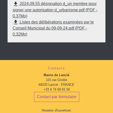
file_download
2024.09.55 désignation d_un membre pour
signer une autorisation d_urbanisme.pdf (PDF -
0.37Mo)
file_download
Listes des délibérations examinées par le
Conseil Municipal du 09-09-24.pdf (PDF -
0.32Mo)
Contacts
Mairie de Lancié
115 rue Grolée
69220 Lancié - FRANCE
+33 4 74 69 81 56
Contact par formulaire
Horaires d'ouverture: