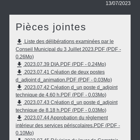
13/07/2023
Pièces jointes
file_download
Liste des délibérations examinées par le
Conseil Municipal du 3 Juillet 2023.PDF (PDF -
0.26Mo)
file_download
2023.07.39 DIA.PDF (PDF - 0.24Mo)
file_download
2023.07.41 Création de deux postes
d_adjoint d_animation.PDF (PDF - 0.03Mo)
file_download
2023.07.42 Création d_un poste d_adjoint
technique de 4.60 h.PDF (PDF - 0.03Mo)
file_download
2023.07.43 Création d_un poste d_adjoint
technique de 8.18 h.PDF (PDF - 0.03Mo)
file_download
2023.07.44 Approbation du règlement
intérieur des services périscolaires.PDF (PDF -
0.10Mo)