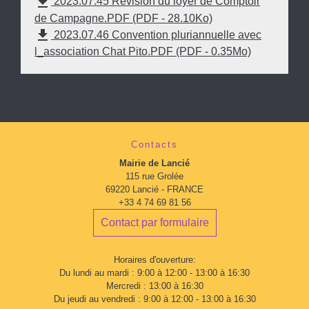
file_download
2023.07.45 Révision du loyer de Comptoir
de Campagne.PDF (PDF - 28.10Ko)
file_download
2023.07.46 Convention pluriannuelle avec
l_association Chat Pito.PDF (PDF - 0.35Mo)
Contacts
Mairie de Lancié
115 rue Grolée
69220 Lancié - FRANCE
+33 4 74 69 81 56
Contact par formulaire
Horaires d'ouverture:
Du lundi au mardi : 9:00 à 12:00 - 13:00 à 16:30
Mercredi : 13:00 à 16:30
Du jeudi au vendredi : 9:00 à 12:00 - 13:00 à 16:30