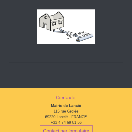
Contacts
Mairie de Lancié
115 rue Grolée
69220 Lancié - FRANCE
+33 4 74 69 81 56
Contact par formulaire