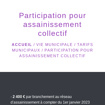
menu
Participation pour
assainissement
collectif
ACCUEIL
/
VIE MUNICIPALE
/
TARIFS
MUNICIPAUX
/
PARTICIPATION POUR
ASSAINISSEMENT COLLECTIF
-
2 400 €
par branchement au réseau
d'assainissement à compter du 1er janvier 2023