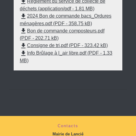
file_download
Règlement du service de collecte de
déchets (application/pdf - 1.81 MB)
file_download
2024 Bon de commande bacs_Ordures
ménagères.pdf (PDF - 358.75 kB)
file_download
Bon de commande composteurs.pdf
(PDF - 202.71 kB)
file_download
Consigne de tri.pdf (PDF - 323.42 kB)
file_download
Info Brûlage à l_air libre.pdf (PDF - 1.33
MB)
Contacts
Mairie de Lancié