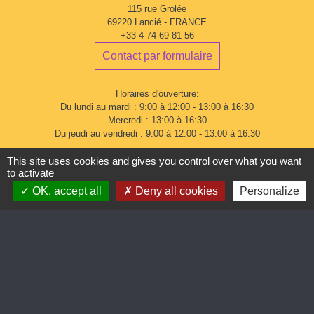
115 rue Grolée
69220 Lancié - FRANCE
+33 4 74 69 81 56
Contact par formulaire
Horaires d'ouverture:
Du lundi au mardi : 9:00 à 12:00 - 13:00 à 16:30
Mercredi : 13:00 à 16:30
Du jeudi au vendredi : 9:00 à 12:00 - 13:00 à 16:30
This site uses cookies and gives you control over what you want
to activate
OK, accept all
Deny all cookies
Personalize
Mentions légales
-
Politique de confidentialité
-
Accessibilité
-
Plan du site
-
Gestion des cookies
Site créé en partenariat avec Réseau des Communes