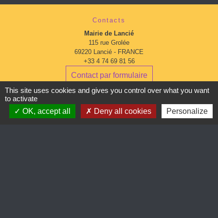
Contacts
Mairie de Lancié
115 rue Grolée
69220 Lancié - FRANCE
+33 4 74 69 81 56
Contact par formulaire
This site uses cookies and gives you control over what you want
to activate
Horaires d'ouverture:
OK, accept all
Du lundi au mardi : 9:00 à 12:00 - 13:00 à 16:30
Deny all cookies
Personalize
Mercredi : 13:00 à 16:30
Du jeudi au vendredi : 9:00 à 12:00 - 13:00 à 16:30
Mentions légales
-
Politique de confidentialité
-
Accessibilité
-
Plan du site
-
Gestion des cookies