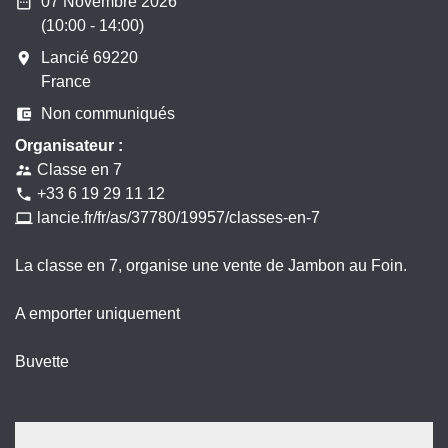
date_range
07 Novembre 2026
(10:00 - 14:00)
room
Lancié 69220
France
account_balance_wallet
Non communiqués
Organisateur :
Classe en 7
supervisor_account
+33 6 19 29 11 12
phone
lancie.fr/fr/as/37780/19957/classes-en-7
computer
La classe en 7, organise une vente de Jambon au Foin.
A emporter uniquement
Buvette