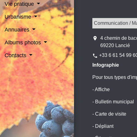
Vie pratique
Urbanisme
Communication / Mar
Annuaires
location_on
4 chemin de bac
Albums photos
69220 Lancié
Contacts
+33 6 61 54 99 6
phone
Infographie
Pour tous types d'im
- Affiche
- Bulletin municipal
- Carte de visite
- Dépliant