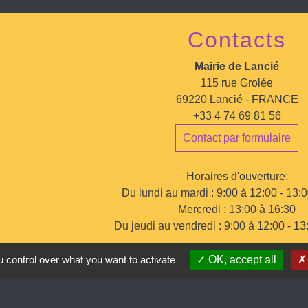
Contacts
Mairie de Lancié
115 rue Grolée
69220 Lancié - FRANCE
+33 4 74 69 81 56
Contact par formulaire
Horaires d'ouverture:
Du lundi au mardi : 9:00 à 12:00 - 13:
Mercredi : 13:00 à 16:30
Du jeudi au vendredi : 9:00 à 12:00 - 13
 control over what you want to activate
OK, accept all