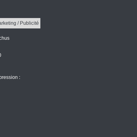
keting / Publicité
chus
0
pression :