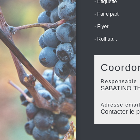
- Étiquette
- Faire part
- Flyer
- Roll up...
Coordon
Responsable
SABATINO Thi
Adresse emai
Contacter le p