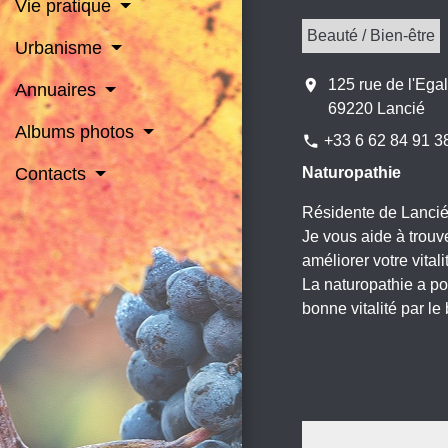
Vie pratique
Beauté / Bien-être
Urbanisme
location_on
125 rue de l'Egal
Annuaires
69220 Lancié
Albums photos
+33 6 62 84 91 3
phone
Naturopathie
Contacts
Résidente de Lancié 
Je vous aide à trouv
améliorer votre vitali
La naturopathie a po
bonne vitalité par l