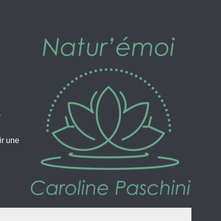
r
ir une