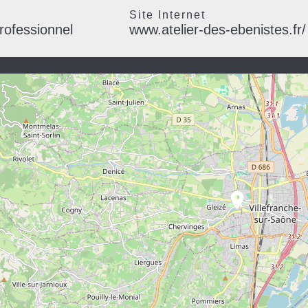
l
Site Internet
rofessionnel
www.atelier-des-ebenistes.fr/
location_on