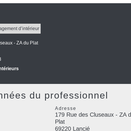
agement d’intérieur
seaux - ZA du Plat
3
térieurs
nées du professionnel
Adresse
179 Rue des Cluseaux - ZA 
Plat
69220 Lancié