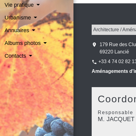
Vie pratique
Urbanisme
Architecture / Amén
Annuaires
Albums photos
location_on
179 Rue des Clu
69220 Lancié
Contacts
+33 4 74 02 82 1
phone
Aménagements d'in
Coordon
Responsable
M. JACQUET