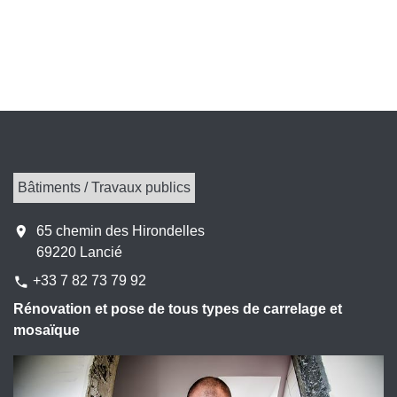
Bâtiments / Travaux publics
location_on
65 chemin des Hirondelles
69220 Lancié
+33 7 82 73 79 92
phone
Rénovation et pose de tous types de carrelage et
mosaïque