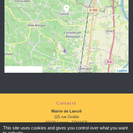
location_on
© OpenStreetMap
Leaflet
Contacts
Mairie de Lancié
115 rue Grolée
69220 Lancié - FRANCE
This site uses cookies and gives you control over what you want
+33 4 74 69 81 56
to activate