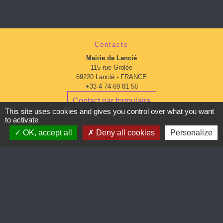
Contacts
Mairie de Lancié
115 rue Grolée
69220 Lancié - FRANCE
+33 4 74 69 81 56
Contact par formulaire
This site uses cookies and gives you control over what you want
to activate
Horaires d'ouverture:
OK, accept all
Deny all cookies
Personalize
Du lundi au mardi : 9:00 à 12:00 - 13:00 à 16:30
Mercredi : 13:00 à 16:30
Du jeudi au vendredi : 9:00 à 12:00 - 13:00 à 16:30