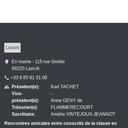
Loisirs
location_on
En mairie - 115 rue Grolée
69220 Lancié
+33 6 85 81 31 08
phone
Président(e):
Karl TACHET
people
Vice-
-
président(e):
Anne GENY de
Trésorier(e):
FLAMMERECOURT
Secrétaire:
Amélie VINTEJOUX-JEANNOT
Rencontres amicales entre conscrits de la classe en